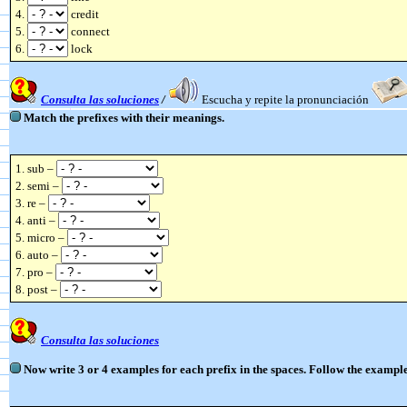
4.
credit
5.
connect
6.
lock
Consulta las soluciones
/
Escucha y repite la pronunciación
Match the prefixes with their meanings.
1. sub –
2. semi –
3. re –
4. anti –
5. micro –
6. auto –
7. pro –
8. post –
Consulta las soluciones
Now write 3 or 4 examples for each prefix in the spaces. Follow the example