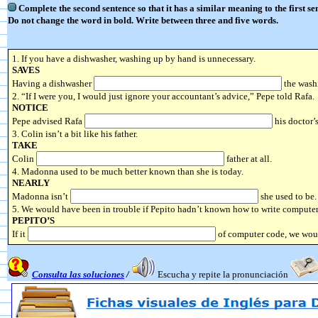
Complete the second sentence so that it has a similar meaning to the first se
Do not change the word in bold. Write between three and five words.
1. If you have a dishwasher, washing up by hand is unnecessary.
SAVES
Having a dishwasher
the wash
2. “If I were you, I would just ignore your accountant’s advice,” Pepe told Rafa.
NOTICE
Pepe advised Rafa
his doctor’s
3. Colin isn’t a bit like his father.
TAKE
Colin
father at all.
4. Madonna used to be much better known than she is today.
NEARLY
Madonna isn’t
she used to be.
5. We would have been in trouble if Pepito hadn’t known how to write computer
PEPITO’S
If it
of computer code, we woul
Consulta las soluciones
/
Escucha y repite la pronunciación