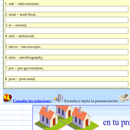
1. sub – subcontinent,
2. semi – semi-final,
3. re – rewind,
4. anti – antisocial,
5. micro – microscopic,
6. auto – autobiography,
7. pro – pro-government,
8. post – post-natal,
Consulta las soluciones
/
Escucha y repite la pronunciación