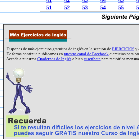
41
42
43
44
45
4
51
52
53
54
55
5
- Dispones de más ejercicios gratuitos de inglés en la sección de
EJERCICIOS
y 
- De forma continua publicamos en
nuestro canal de Facebook
ejercicios para pr
- Accede a nuestros
Cuadernos de Inglés
o bien
suscríbete
para recibirlos mensu