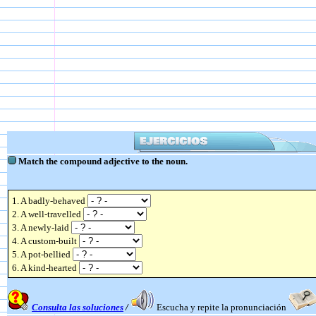
Match the compound adjective to the noun.
1. A badly-behaved
2. A well-travelled
3. A newly-laid
4. A custom-built
5. A pot-bellied
6. A kind-hearted
Consulta las soluciones
/
Escucha y repite la pronunciación