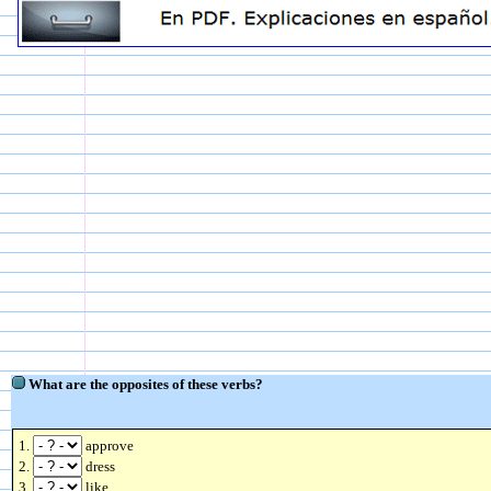
What are the opposites of these verbs?
1.
approve
2.
dress
3.
like