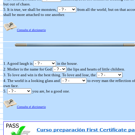
but out of chaos.
5. It is true, we shall be monsters,
from all the world; but on that acc
shall be more attached to one another.
Consulta el diccionario
1. A good laugh is
in the house.
2. Mother is the name for God
the lips and hearts of little children.
3. To love and win is the best thing. To love and lose, the
.
4. The world is a looking glass and
to every man the reflection of
own face.
5.
you are, be a good one.
Consulta el diccionario