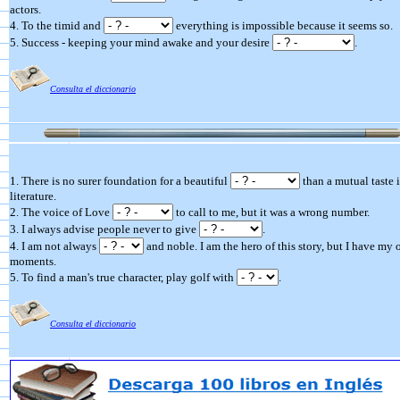
actors.
4. To the timid and
everything is impossible because it seems so.
5. Success - keeping your mind awake and your desire
.
Consulta el diccionario
1. There is no surer foundation for a beautiful
than a mutual taste 
literature.
2. The voice of Love
to call to me, but it was a wrong number.
3. I always advise people never to give
.
4. I am not always
and noble. I am the hero of this story, but I have my o
moments.
5. To find a man's true character, play golf with
.
Consulta el diccionario