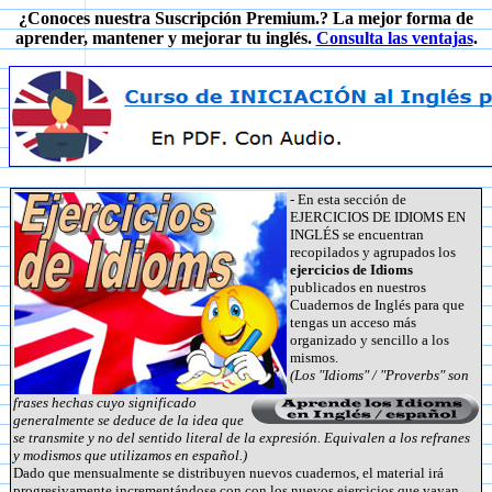
¿Conoces nuestra Suscripción Premium.? La mejor forma de
aprender, mantener y mejorar tu inglés.
Consulta las ventajas
.
- En esta sección de
EJERCICIOS DE IDIOMS EN
INGLÉS se encuentran
recopilados y agrupados los
ejercicios de Idioms
publicados en nuestros
Cuadernos de Inglés para que
tengas un acceso más
organizado y sencillo a los
mismos.
(Los "Idioms" / "Proverbs" son
frases hechas cuyo significado
generalmente se deduce de la idea que
se transmite y no del sentido literal de la expresión. Equivalen a los refranes
y modismos que utilizamos en español.)
Dado que mensualmente se distribuyen nuevos cuadernos, el material irá
progresivamente incrementándose con con los nuevos ejercicios que vayan