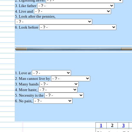
2. Lightning never
3. Like father
4. Live and
5. Look after the pennies,
6. Look before
1. Love at
2. Man cannot live by
3. Many hands
4. More haste,
5. Necessity is the
6. No pain,
1
2
3