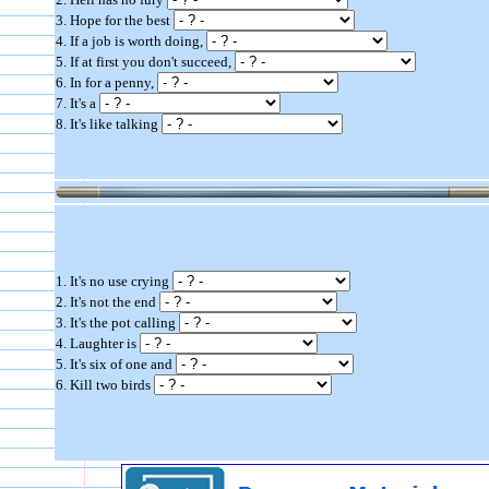
3. Hope for the best
4. If a job is worth doing,
5. If at first you don't succeed,
6. In for a penny,
7. It's a
8. It's like talking
1. It's no use crying
2. It's not the end
3. It's the pot calling
4. Laughter is
5. It's six of one and
6. Kill two birds