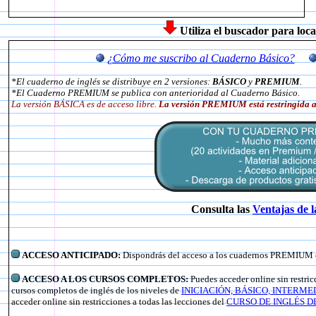
Utiliza el buscador para loc
¿Cómo me suscribo al Cuaderno Básico?
*El cuaderno de inglés se distribuye en 2 versiones:
BÁSICO
y
PREMIUM
.
*El Cuaderno PREMIUM se publica con anterioridad al Cuaderno Básico.
La versión BÁSICA es de acceso libre.
La versión PREMIUM está restringida a 
Consulta las
Ventajas de 
ACCESO ANTICIPADO:
Dispondrás del acceso a los cuadernos PREMIUM c
ACCESO A LOS CURSOS COMPLETOS:
Puedes acceder online sin restricc
cursos completos de inglés de los niveles de
INICIACIÓN, BÁSICO, INTERME
acceder online sin restricciones a todas las lecciones del
CURSO DE INGLÉS D