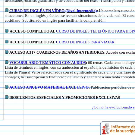
destacable, Análisis gramatical y de vocabulario del texto, Trascripción y Tradu
CURSO DE INGLÉS EN VÍDEO (Nivel Intermedio)
:
Un completo curso de i
situaciones. En un inglés práctico, se recrean situaciones de la vida real. El cu
cotidiano. Subtitulado en inglés para facilitar la comprensión.
ACCESO COMPLETO AL
CURSO DE INGLÉS TELEFÓNICO PARA HI
ACCESO COMPLETO AL
CURSO DE INGLÉS PARA VIAJAR
ACCESO A 317 CUADERNOS DE AÑOS ANTERIORES:
Accede con exclus
VOCABULARIO TEMÁTICO CON AUDIOS
:
60 temas. Cada tema incluye:
Lista de términos en inglés, con su traducción al español, la definición de cada 
Lista de Phrasal Verbs relacionados con el significado de cada uno y una frase 
consejos, la Trascripción y traducción del audio y el enlace a una tabla complet
ACCESO A NUEVO MATERIAL EXCLUSIVO
:
Publicación periódica de n
DESCUENTOS ESPECIALES Y PROMOCIONES EXCLUSIVAS
¿Cómo ha evolucionado el