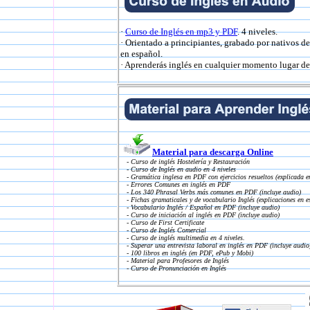
·
Curso de Inglés en mp3 y PDF
. 4 niveles.
· Orientado a principiantes, grabado por nativos d
en español.
· Aprenderás inglés en cualquier momento lugar de 
Material para descarga Online
- Curso de inglés Hostelería y Restauración
- Curso de Inglés en audio en 4 niveles
- Gramática inglesa en PDF con ejercicios resueltos (explicada e
- Errores Comunes en inglés en PDF
- Los 340 Phrasal Verbs más comunes en PDF (incluye audio)
- Fichas gramaticales y de vocabulario Inglés (explicaciones en e
- Vocabulario Inglés / Español en PDF (incluye audio)
- Curso de iniciación al inglés en PDF (incluye audio)
- Curso de First Certificate
- Curso de Inglés Comercial
- Curso de inglés multimedia en 4 niveles.
- Superar una entrevista laboral en inglés en PDF (incluye audio
- 100 libros en inglés (en PDF, ePub y Mobi)
- Material para Profesores de Inglés
- Curso de Pronunciación en Inglés