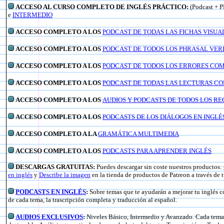
ACCESO AL CURSO COMPLETO DE INGLÉS PRÁCTICO:
(Podcast + 
e
INTERMEDIO
ACCESO COMPLETO A LOS
PODCAST DE TODAS LAS FICHAS VISUA
ACCESO COMPLETO A LOS
PODCAST DE TODOS LOS PHRASAL VER
ACCESO COMPLETO A LOS
PODCAST DE TODOS LOS ERRORES CO
ACCESO COMPLETO A LOS
PODCAST DE TODAS LAS LECTURAS CON
ACCESO COMPLETO A LOS
AUDIOS Y PODCASTS DE TODOS LOS RE
ACCESO COMPLETO A LOS
PODCASTS DE LOS DIÁLOGOS EN INGLÉ
ACCESO COMPLETO A LA
GRAMÁTICA MULTIMEDIA
ACCESO COMPLETO A LOS
PODCASTS PARA APRENDER INGLÉS
DESCARGAS GRATUITAS:
Puedes descargar sin coste nuestros productos:
en inglés
y
Describe la imagen
en la tienda de productos de Patreon a través de 
PODCASTS EN INGLÉS
:
Sobre temas que te ayudarán a mejorar tu inglés c
de cada tema, la trascripción completa y traducción al español.
AUDIOS EXCLUSIVOS
:
Niveles Básico, Intermedio y Avanzado. Cada tema 