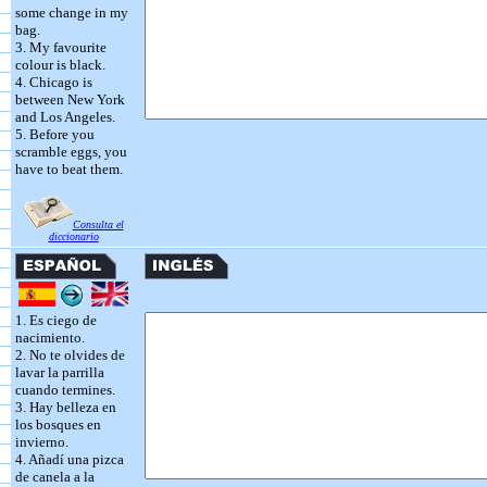
some change in my
bag.
3. My favourite
colour is black.
4. Chicago is
between New York
and Los Angeles.
5. Before you
scramble eggs, you
have to beat them.
Consulta el
diccionario
1. Es ciego de
nacimiento.
2. No te olvides de
lavar la parrilla
cuando termines.
3. Hay belleza en
los bosques en
invierno.
4. Añadí una pizca
de canela a la