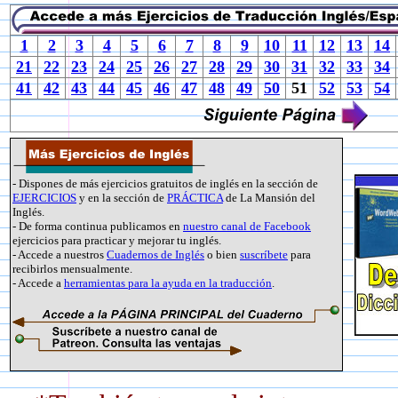
1
2
3
4
5
6
7
8
9
10
11
12
13
14
21
22
23
24
25
26
27
28
29
30
31
32
33
34
41
42
43
44
45
46
47
48
49
50
51
52
53
54
- Dispones de más ejercicios gratuitos de inglés en la sección de
EJERCICIOS
y en la sección de
PRÁCTICA
de La Mansión del
Inglés.
- De forma continua publicamos en
nuestro canal de Facebook
ejercicios para practicar y mejorar tu inglés.
- Accede a nuestros
Cuadernos de Inglés
o bien
suscríbete
para
recibirlos mensualmente.
- Accede a
herramientas para la ayuda en la traducción
.