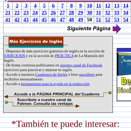
1
2
3
4
5
6
7
8
9
10
11
12
13
14
21
22
23
24
25
26
27
28
29
30
31
32
33
34
41
42
43
44
45
46
47
48
49
50
51
52
53
54
- Dispones de más ejercicios gratuitos de inglés en la sección de
EJERCICIOS
y en la sección de
PRÁCTICA
de La Mansión del
Inglés.
- De forma continua publicamos en
nuestro canal de Facebook
ejercicios para practicar y mejorar tu inglés.
- Accede a nuestros
Cuadernos de Inglés
o bien
suscríbete
para
recibirlos mensualmente.
- Accede a
herramientas para la ayuda en la traducción
.
*También te puede interesar: