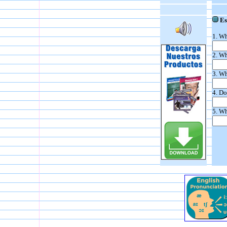
Esc
1. Wh
2. Wh
3. Wh
4. Do
5. Wh