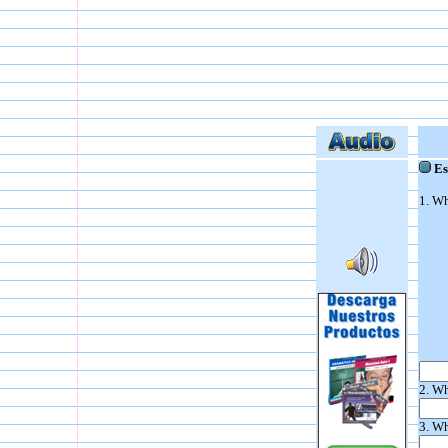
Esc
1. Wh
2. Wh
3. Wh