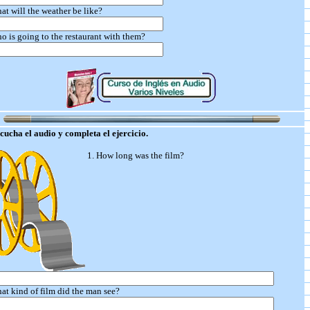
at will the weather be like?
o is going to the restaurant with them?
ucha el audio y completa el ejercicio.
1. How long was the film?
at kind of film did the man see?