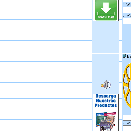
4. Wh
5. Wh
Esc
2. Wh