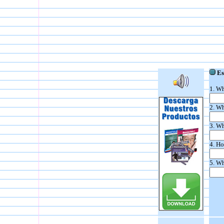
Esc
1. Wh
2. Wh
3. Wh
4. Ho
5. Wh