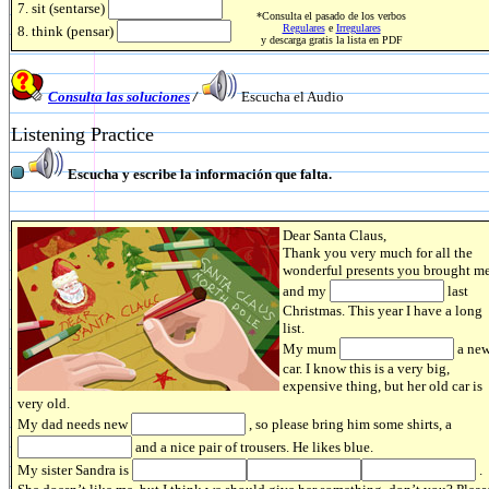
7. sit (sentarse)
*Consulta el pasado de los verbos
Regulares
e
Irregulares
8. think (pensar)
y descarga gratis la lista en PDF
Consulta las soluciones
/
Escucha el Audio
Listening Practice
Escucha y escribe la información que falta.
Dear Santa Claus,
Thank you very much for all the
wonderful presents you brought m
and my
last
Christmas. This year I have a long
list.
My mum
a ne
car. I know this is a very big,
expensive thing, but her old car is
very old.
My dad needs new
, so please bring him some shirts, a
and a nice pair of trousers. He likes blue.
My sister Sandra is
.