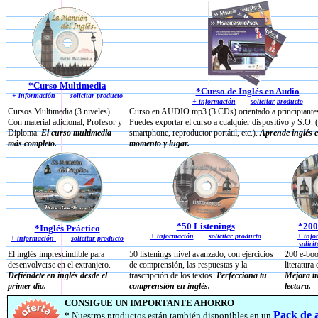
*Curso Multimedia
*Curso de Inglés en Audio
+ información
solicitar producto
+ información
solicitar producto
Cursos Multimedia (3 niveles).
Curso en AUDIO mp3 (3 CDs) orientado a principiante
Con material adicional, Profesor y
Puedes exportar el curso a cualquier dispositivo y S.O. (
Diploma.
El curso multimedia
smartphone, reproductor portátil, etc.).
Aprende inglés 
más completo.
momento y lugar.
*50 Listenings
*200
*Inglés Práctico
+ información
solicitar producto
+ info
+ información
solicitar producto
solici
El inglés imprescindible para
50 listenings nivel avanzado, con ejercicios
200 e-boo
desenvolverse en el extranjero.
de comprensión, las respuestas y la
literatura
Defiéndete en inglés desde el
trascripción de los textos.
Perfecciona tu
Mejora tu
primer día.
comprensión en inglés.
lectura.
CONSIGUE UN IMPORTANTE AHORRO
Pack de 
*
Nuestros
productos están también disponibles en un