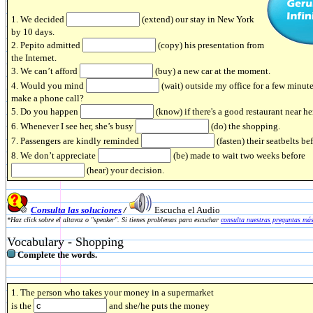
1. We decided
(extend) our stay in New York
by 10 days.
2. Pepito admitted
(copy) his presentation from
the Internet.
3. We can’t afford
(buy) a new car at the moment.
4. Would you mind
(wait) outside my office for a few minute
make a phone call?
5. Do you happen
(know) if there's a good restaurant near he
6. Whenever I see her, she’s busy
(do) the shopping.
7. Passengers are kindly reminded
(fasten) their seatbelts bef
8. We don’t appreciate
(be) made to wait two weeks before
(hear) your decision.
Consulta las soluciones
/
Escucha el Audio
*Haz click sobre el altavoz o "speaker". Si tienes problemas para escuchar
consulta nuestras preguntas más
Vocabulary - Shopping
Complete the words.
1. The person who takes your money in a supermarket
is the
and she/he puts the money