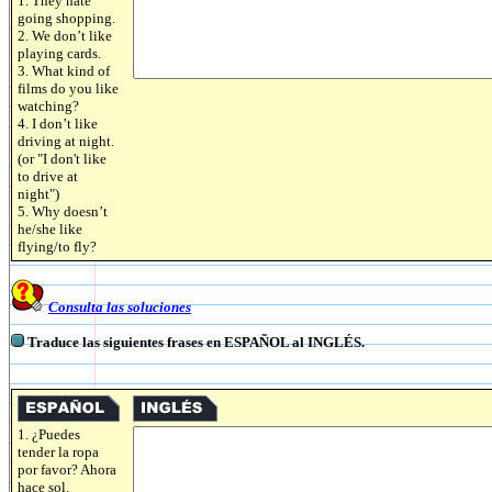
1. They hate
going shopping.
2. We don’t like
playing cards.
3. What kind of
films do you like
watching?
4. I don’t like
driving at night.
(or "I don't like
to drive at
night")
5. Why doesn’t
he/she like
flying/to fly?
Consulta las soluciones
Traduce las siguientes frases en ESPAÑOL al INGLÉS.
1. ¿Puedes
tender la ropa
por favor? Ahora
hace sol.