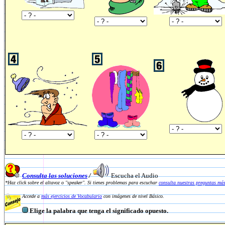
Consulta las soluciones
/
Escucha el Audio
*Haz click sobre el altavoz o "speaker". Si tienes problemas para escuchar
consulta nuestras preguntas más
Accede a
más ejercicios de Vocabulario
con imágenes de nivel Básico.
Elige la palabra que tenga el significado opuesto.