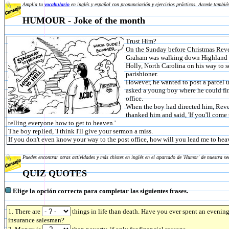
Amplia tu
vocabulario
en inglés y español con pronunciación y ejercicios prácticos. Accede tambié
HUMOUR - Joke of the month
Trust Him?
On the Sunday before Christmas Rev
Graham was walking down Highland s
Holly, North Carolina on his way to s
parishioner.
However, he wanted to post a parcel 
asked a young boy where he could fin
office.
When the boy had directed him, Rev
thanked him and said, 'If you'll come
telling everyone how to get to heaven.'
The boy replied, 'I think I'll give your sermon a miss.
If you don't even know your way to the post office, how will you lead me to hea
Puedes encontrar otras actividades y más chistes en inglés en el apartado de 'Humor' de nuestra s
QUIZ QUOTES
Elige la opción correcta para completar las siguientes frases.
1. There are
things in life than death. Have you ever spent an evenin
insurance salesman?