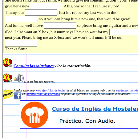
She doesn’t like me, but I think we should give her something, don’t you? Pleas
give her a new
. A big one so that I can use it, too!
Timmy, our
, lost his rubber toy last week in the
, so if you can bring him a new one, that would be great!
And for me, well I love
so please bring me a guitar and a ne
iPod. I also want an X-box, but mum says I have to wait for my
next year. Please bring me an X-box and we won’t tell mum. It’ll be our
!
Thanks Santa!
Consulta las soluciones
y lee la transcripción.
Escucha de nuevo.
Puedes encontrar
más ejercicios de inglés
de nivel básico en nuestra web y en los
cuadernos anteri
En
nuestro canal de Facebook
dispones de ejercicios de inglés publicados diariamente.