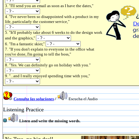
3. "I'll send you an email as soon as I have the dates,"
4. "I've never been so disappointed with a product in my
life, particularly the customer service,"
5. "It'll probably take about 6 weeks to do the design work
and the graphics,"
6. "I'm a fantastic skier,"
7. "If you don't explain to everyone in the office what
you've done, I'm going to tell the boss,"
8. "Yes. We can definitely go on holiday with you."
9. "...and I really enjoyed spending time with you,"
Consulta las soluciones
/
Escucha el Audio
Listening Practice
Listen and write the missing words.