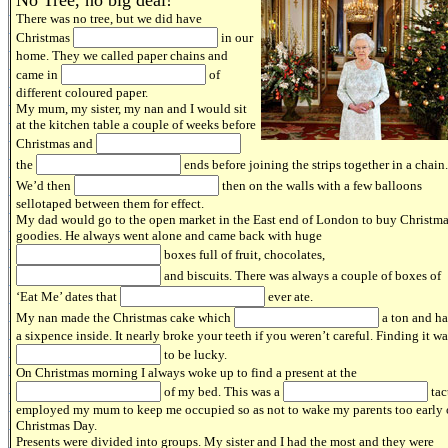
No Tree, no big deal!
There was no tree, but we did have
Christmas
in our
home. They we called paper chains and
came in
of
different coloured paper.
My mum, my sister, my nan and I would sit
at the kitchen table a couple of weeks before
Christmas and
the
ends before joining the strips together in a chain.
We’d then
then on the walls with a few balloons
sellotaped between them for effect.
My dad would go to the open market in the East end of London to buy Christm
goodies. He always went alone and came back with huge
boxes full of fruit, chocolates,
and biscuits. There was always a couple of boxes of
‘Eat Me’ dates that
ever ate.
My nan made the Christmas cake which
a ton and h
a sixpence inside. It nearly broke your teeth if you weren’t careful. Finding it wa
to be lucky.
On Christmas morning I always woke up to find a present at the
of my bed. This was a
tac
employed my mum to keep me occupied so as not to wake my parents too early
Christmas Day.
Presents were divided into groups. My sister and I had the most and they were