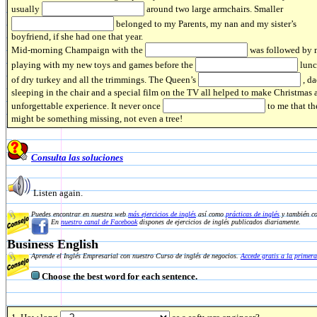
usually
around two large armchairs. Smaller
belonged to my Parents, my nan and my sister’s
boyfriend, if she had one that year.
Mid-morning Champaign with the
was followed by 
playing with my new toys and games before the
lun
of dry turkey and all the trimmings. The Queen’s
, d
sleeping in the chair and a special film on the TV all helped to make Christmas 
unforgettable experience. It never once
to me that th
might be something missing, not even a tree!
Consulta las soluciones
Listen again.
Puedes encontrar en nuestra web
más ejercicios de inglés
así como
prácticas de inglés
y también co
En
nuestro canal de Facebook
dispones de ejercicios de inglés publicados diariamente.
Business English
Aprende el Inglés Empresarial con nuestro Curso de inglés de negocios.
Accede gratis a la primera
Choose the best word for each sentence.