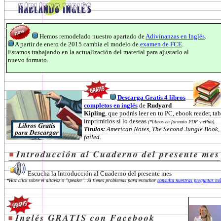
Hemos remodelado nuestro apartado de
Adivinanzas en Inglés
.
A partir de enero de 2015 cambia el modelo de
examen de FCE
.
Estamos trabajando en la actualización del material para ajustarlo al
nuevo formato.
Descarga Gratis 4 libros
completos en inglés
de
Rudyard
Kipling
, que podrás leer en tu PC, ebook reader, tab
imprimirlos si lo deseas
(*libros en formato PDF y ePub)
.
Títulos:
American Notes, The Second Jungle Book, I
failed.
Escucha la Introducción al Cuaderno del presente mes
*Haz click sobre el altavoz o "speaker". Si tienes problemas para escuchar
consulta nuestras preguntas má