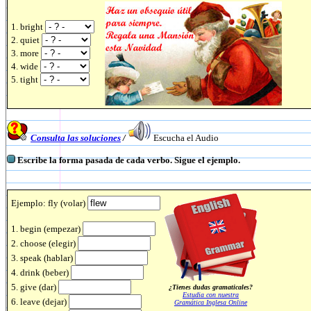
1. bright
2. quiet
3. more
4. wide
5. tight
Consulta las soluciones
/
Escucha el Audio
Escribe la forma pasada de cada verbo. Sigue el ejemplo.
Ejemplo: fly (volar)
1. begin (empezar)
2. choose (elegir)
3. speak (hablar)
4. drink (beber)
5. give (dar)
¿Tienes dudas gramaticales?
Estudia con nuestra
6. leave (dejar)
Gramática Inglesa Online