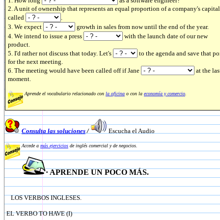
1. How long
as a software engineer?
2. A unit of ownership that represents an equal proportion of a company's capital
called
.
3. We expect
growth in sales from now until the end of the year.
4. We intend to issue a press
with the launch date of our new
product.
5. I'd rather not discuss that today. Let's
to the agenda and save that po
for the next meeting.
6. The meeting would have been called off if Jane
at the las
moment.
Aprende el vocabulario relacionado con
la oficina
o con la
economía y comercio
.
Consulta las soluciones
/
Escucha el Audio
Accede a
más ejercicios
de inglés comercial y de negocios.
· APRENDE UN POCO MÁS.
LOS VERBOS INGLESES.
EL VERBO TO HAVE (I)