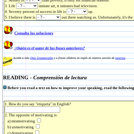
2. Money is
than poverty, if only for financial reasons.
3. Life
imitate art, it imitates bad television.
4. Seventy percent of success in life is
up.
5. I believe there is
out there watching us. Unfortunately, it's th
Consulta las soluciones
¿Quién es el autor de las frases anteriores?
Accede a más
Quiz Gramaticales
y a frases célebres en inglés en nuestra sección de
recursos
.
READING -
Comprensión de lectura
Before you read a text on how to improve your speaking, read the followin
1. How do you say "etiqueta" in English?
2. The opposite of motivating is:
a) mismotivating
b) unmotivating
c) demotivating