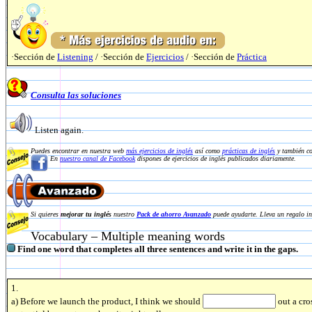
·Sección de
Listening
/ ·Sección de
Ejercicios
/ ·Sección de
Práctica
Consulta las soluciones
Listen again.
Puedes encontrar en nuestra web
más ejercicios de inglés
así como
prácticas de inglés
y también co
En
nuestro canal de Facebook
dispones de ejercicios de inglés publicados diariamente.
Si quieres
mejorar tu inglés
nuestro
Pack de ahorro Avanzado
puede ayudarte. Lleva un regalo in
Vocabulary – Multiple meaning words
Find one word that completes all three sentences and write it in the gaps.
1.
a) Before we launch the product, I think we should
out a cro