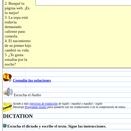
2. Busqué tu
página web. ¡Es
lo mejor!
3. La sopa está
todavía
demasiado
caliente para
comerla.
4. El nacimiento
de su primer hijo
cambió su vida.
5. ¿Te gusta
estudiar por la
noche?
Consulta las soluciones
Escucha el Audio
Accede a más
ejercicios de traducción
de inglés / español y español / inglés
Descarga
Programas Gratis
para ayudarte con tus traducciones o en la comprensión de textos.
DICTATION
Escucha el dictado y escribe el texto. Sigue las instrucciones.