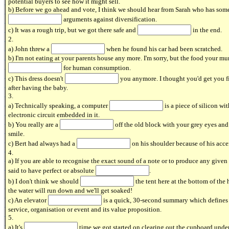
potential buyers to see how it might sell.
b) Before we go ahead and vote, I think we should hear from Sarah who has som
arguments against diversification.
c) It was a rough trip, but we got there safe and
in the end.
2.
a) John threw a
when he found his car had been scratched.
b) I'm not eating at your parents house any more. I'm sorry, but the food your mu
for human consumption.
c) This dress doesn't
you anymore. I thought you'd get you f
after having the baby.
3.
a) Technically speaking, a computer
is a piece of silicon wi
electronic circuit embedded in it.
b) You really are a
off the old block with your grey eyes and
smile.
c) Bert had always had a
on his shoulder because of his acce
4.
a) If you are able to recognise the exact sound of a note or to produce any given
said to have perfect or absolute
.
b) I don't think we should
the tent here at the bottom of the hil
the water will run down and we'll get soaked!
c) An elevator
is a quick, 30-second summary which defines 
service, organisation or event and its value proposition.
5.
a) It's
time we got started on clearing out the cupboard under 