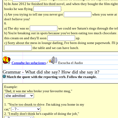
b) In June 2012 he finished his third novel, and when they bought the film rights
books he was flying
.
c) Are you trying to tell me you never got
when you were at u
don't believe you!
6.
a) The sky was so
we could see Saturn's rings through the te
b) You're breaking out in spots because you've been eating too much chocolate.
this cream on and they'll soon
up.
c) Sorry about the mess in lounge darling, I've been doing some paperwork. I'll j
the table and we can have lunch.
Consulta las soluciones
/
Escucha el Audio
Grammar - What did she say? How did she say it?
Match the quote with the reporting verb. Follow the example.
Example:
"Dad, it was me who broke your favourite mug,"
1. "You're too drunk to drive. I'm taking you home in my
car,"
2. "I really don't think he's capable of doing the job,"