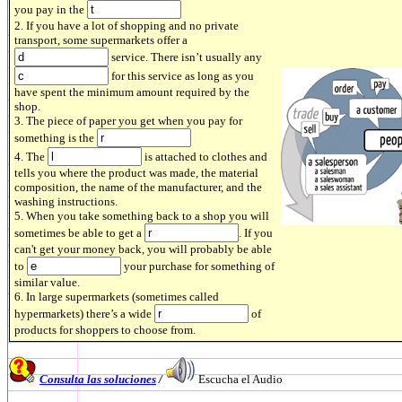
you pay in the
2. If you have a lot of shopping and no private
transport, some supermarkets offer a
service. There isn’t usually any
for this service as long as you
have spent the minimum amount required by the
shop.
3. The piece of paper you get when you pay for
something is the
4. The
is attached to clothes and
tells you where the product was made, the material
composition, the name of the manufacturer, and the
washing instructions.
5. When you take something back to a shop you will
sometimes be able to get a
. If you
can't get your money back, you will probably be able
to
your purchase for something of
similar value.
6. In large supermarkets (sometimes called
hypermarkets) there’s a wide
of
products for shoppers to choose from.
Consulta las soluciones
/
Escucha el Audio