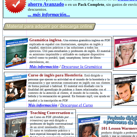
ahorro Avanzado
o en un
Pack Completo
, sin gastos de enví
descuentos.
...
más información...
Gramática inglesa.
Una extensa gramática inglesa en PDF
explicada en español con ilustraciones, ejemplos en inglés y
español, ejercicios prácticos y las soluciones a todos los
ejercicios. Útil para estudiantes y profesores de inglés. El material
es asimismo imprimible y utilizable en cualquier dispositivo
móvil como tu portátil, ipad, smartphone, lector de libros
electrónicos, etc.
Más información
/
Descargue la Gramática
Curso de inglés para Hostelería
.
Está dirigido a
personas que ejercen su actividad en el mundo de la hostelería y la
restauración y que necesitan comunicarse en inglés con sus clientes
de forma puntual o habitual. El material está diseñado con la
finalidad del aprendizaje de palabras y frases relacionadas con el
contexto de la atención al cliente, el mundo de la comida, la
bebida y la restauración en general. En formato mp3, con ayuda en
español y la trascripción en PDF
Más información
/
Descargue el Curso
Teaching Conversation
es
un Curso en PDF
(dividido por
trimestres)
que está dirigido a
profesores de Inglés conversacional
de un nivel intermedio (B2).
101 Lesson Warmer
El curso es totalmente práctico y
producto dirigido a profesore
hace especial hincapié en mejorar la
inglés y que se compone de 