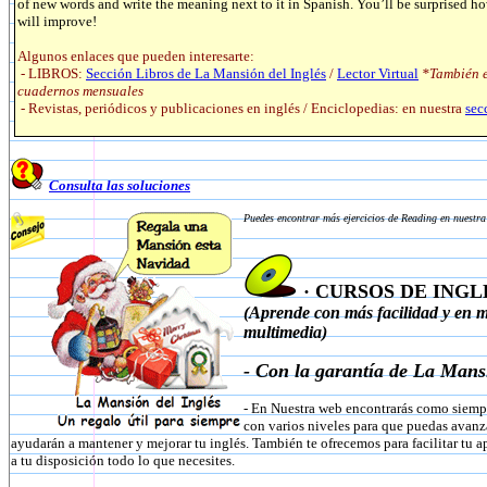
of new words and write the meaning next to it in Spanish. You’ll be surprised
will improve!
Algunos enlaces que pueden interesarte:
- LIBROS:
Sección Libros de La Mansión del Inglés
/
Lector Virtual
*También e
cuadernos mensuales
- Revistas, periódicos y publicaciones en inglés / Enciclopedias: en nuestra
sec
Consulta las soluciones
Puedes encontrar más ejercicios de Reading en nuestra
· CURSOS DE INGL
(Aprende con más facilidad y en 
multimedia)
- Con la garantía de La Mansi
- En Nuestra web encontrarás como siemp
con varios niveles para que puedas avanza
ayudarán a mantener y mejorar tu inglés. También te ofrecemos para facilitar tu 
a tu disposición todo lo que necesites.