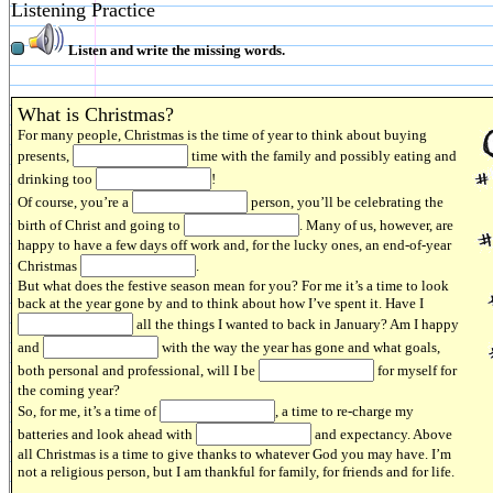
Listening Practice
Listen and write the missing words.
What is Christmas?
For many people, Christmas is the time of year to think about buying
presents,
time with the family and possibly eating and
drinking too
!
Of course, you’re a
person, you’ll be celebrating the
birth of Christ and going to
. Many of us, however, are
happy to have a few days off work and, for the lucky ones, an end-of-year
Christmas
.
But what does the festive season mean for you? For me it’s a time to look
back at the year gone by and to think about how I’ve spent it. Have I
all the things I wanted to back in January? Am I happy
and
with the way the year has gone and what goals,
both personal and professional, will I be
for myself for
the coming year?
So, for me, it’s a time of
, a time to re-charge my
batteries and look ahead with
and expectancy. Above
all Christmas is a time to give thanks to whatever God you may have. I’m
not a religious person, but I am thankful for family, for friends and for life.