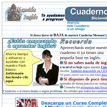
BAJA
Si desea darse de
de nuestro Cuaderno Mensual
H
Aprovecharás mejor nuest
cuaderno si ya tienes una
pequeña base en inglés.
Si no sabes nada de ing
o tu nivel es bajo
sigue nuestro
Curs
niveles.
T
ambién disponible en C
*Si quieres conocer cual es tu nivel actual
Reali
Si dispones de poco ti
aprender de forma práctica en cualq
Consulta las
preguntas más frecu
Cuaderno o si tienes dudas o algún problema. No olvides que todos los cuader